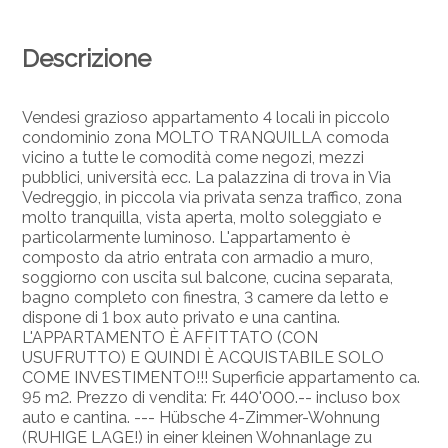
Descrizione
Vendesi grazioso appartamento 4 locali in piccolo
condominio zona MOLTO TRANQUILLA comoda
vicino a tutte le comodità come negozi, mezzi
pubblici, università ecc. La palazzina di trova in Via
Vedreggio, in piccola via privata senza traffico, zona
molto tranquilla, vista aperta, molto soleggiato e
particolarmente luminoso. L'appartamento è
composto da atrio entrata con armadio a muro,
soggiorno con uscita sul balcone, cucina separata,
bagno completo con finestra, 3 camere da letto e
dispone di 1 box auto privato e una cantina.
L'APPARTAMENTO È AFFITTATO (CON
USUFRUTTO) E QUINDI È ACQUISTABILE SOLO
COME INVESTIMENTO!!! Superficie appartamento ca.
95 m2. Prezzo di vendita: Fr. 440'000.-- incluso box
auto e cantina. --- Hübsche 4-Zimmer-Wohnung
(RUHIGE LAGE!) in einer kleinen Wohnanlage zu