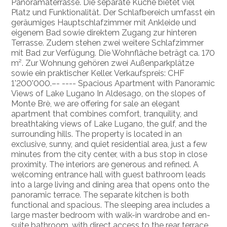
Panoramaterrasse. Die separate Küche bietet viel
Platz und Funktionalität. Der Schlafbereich umfasst ein
geräumiges Hauptschlafzimmer mit Ankleide und
eigenem Bad sowie direktem Zugang zur hinteren
Terrasse. Zudem stehen zwei weitere Schlafzimmer
mit Bad zur Verfügung. Die Wohnfläche beträgt ca. 170
m². Zur Wohnung gehören zwei Außenparkplätze
sowie ein praktischer Keller. Verkaufspreis: CHF
1'200'000.–- ---- Spacious Apartment with Panoramic
Views of Lake Lugano In Aldesago, on the slopes of
Monte Brè, we are offering for sale an elegant
apartment that combines comfort, tranquility, and
breathtaking views of Lake Lugano, the gulf, and the
surrounding hills. The property is located in an
exclusive, sunny, and quiet residential area, just a few
minutes from the city center, with a bus stop in close
proximity. The interiors are generous and refined. A
welcoming entrance hall with guest bathroom leads
into a large living and dining area that opens onto the
panoramic terrace. The separate kitchen is both
functional and spacious. The sleeping area includes a
large master bedroom with walk-in wardrobe and en-
suite bathroom, with direct access to the rear terrace,