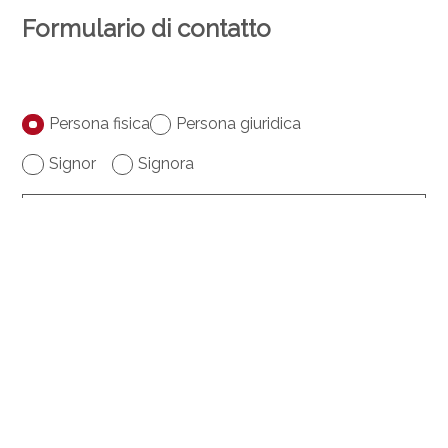
Formulario di contatto
Persona fisica
Persona giuridica
Signor
Signora
Nome
Cognome
Ditta
opzionale
Indirizzo
opzionale
NAP