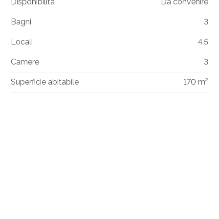
Disponibilità
Da convenire
Bagni
3
Locali
4.5
Camere
3
Superficie abitabile
170 m²