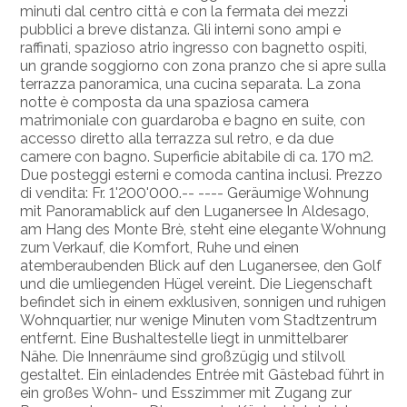
minuti dal centro città e con la fermata dei mezzi
pubblici a breve distanza. Gli interni sono ampi e
raffinati, spazioso atrio ingresso con bagnetto ospiti,
un grande soggiorno con zona pranzo che si apre sulla
terrazza panoramica, una cucina separata. La zona
notte è composta da una spaziosa camera
matrimoniale con guardaroba e bagno en suite, con
accesso diretto alla terrazza sul retro, e da due
camere con bagno. Superficie abitabile di ca. 170 m2.
Due posteggi esterni e comoda cantina inclusi. Prezzo
di vendita: Fr. 1'200'000.-- ---- Geräumige Wohnung
mit Panoramablick auf den Luganersee In Aldesago,
am Hang des Monte Brè, steht eine elegante Wohnung
zum Verkauf, die Komfort, Ruhe und einen
atemberaubenden Blick auf den Luganersee, den Golf
und die umliegenden Hügel vereint. Die Liegenschaft
befindet sich in einem exklusiven, sonnigen und ruhigen
Wohnquartier, nur wenige Minuten vom Stadtzentrum
entfernt. Eine Bushaltestelle liegt in unmittelbarer
Nähe. Die Innenräume sind großzügig und stilvoll
gestaltet. Ein einladendes Entrée mit Gästebad führt in
ein großes Wohn- und Esszimmer mit Zugang zur