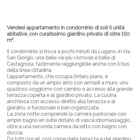
Vendesi appartamento in condominio di soli 5 unità
abitative, con curatissimo giardino privato di oltre 150
m².
Il condominio si trova a pochi minuti da Lugano, in Via
San Giorgio, una delle vie più comode e belle di
Castagnola, facilmente raggiungibile anche con il bus
della linea cittadina.
L’appartamento, che occupa l’intero piano, è
composto da un ampio atrio con armadi a muro, uno
spazioso soggiorno con camino e accesso alla grande
terrazza coperta e al giardino privato. La cucina,
anch’essa con accesso diretto alla terrazza e al
giardino, è funzionale e ben organizzata.
La zona notte comprende la camera padronale con
ampio bagno en suite dotato di vasca idromassaggio,
oltre a una seconda camera da letto con bagno con
doccia.
Da tutti i locali, così come dalla terrazza e dal giardino,