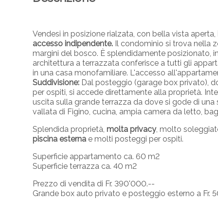
Vendesi in posizione rialzata, con bella vista aperta,
accesso indipendente.
Il condominio si trova nella 
margini del bosco. È splendidamente posizionato, in
architettura a terrazzata conferisce a tutti gli app
in una casa monofamiliare. L'accesso all'appartamen
Suddivisione:
Dal posteggio (garage box privato), do
per ospiti, si accede direttamente alla proprietà. In
uscita sulla grande terrazza da dove si gode di una s
vallata di Figino, cucina, ampia camera da letto, ba
Splendida proprietà,
molta privacy
, molto soleggiat
piscina esterna
e molti posteggi per ospiti.
Superficie appartamento ca. 60 m2
Superficie terrazza ca. 40 m2
Prezzo di vendita di Fr. 390'000.--
Grande box auto privato e posteggio esterno a Fr. 5