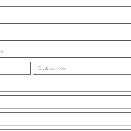
le
Città
opzionale