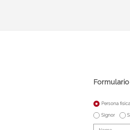
Formulario 
Persona fisic
Signor
S