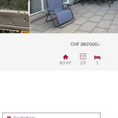
CHF 390'000.-
60 m²
2.5
1