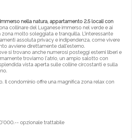
immerso nella natura, appartamento 2.5 locali con
zona collinare del Luganese immerso nel verde e ai
 zona molto soleggiata e tranquilla. L'interessante
artamenti assoluta privacy e indipendenza, come vivere
to avviene direttamente dall'esterno.
ve si trovano anche numerosi posteggi esterni liberi e
ternamente troviamo l'atrio, un ampio salotto con
plendida vista aperta sulle colline circostanti e sulla
gno.
o. Il condominio offre una magnifica zona relax con
0'000.-- opzionale trattabile