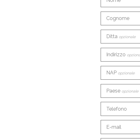
Nome
Cognome
Ditta
opzionale
Indirizzo
opziona
NAP
opzionale
Paese
opzionale
Telefono
E-mail