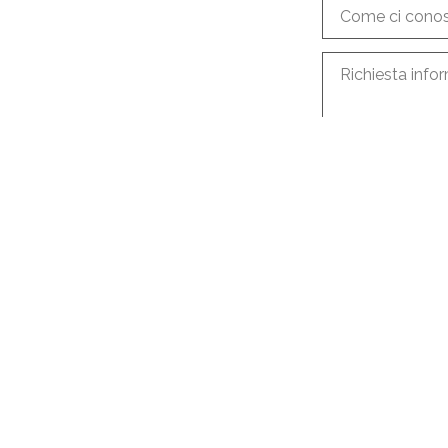
Come ci cono
Richiesta info
Accetto le
co
Inviare