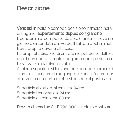
Descrizione
Vendesi
, in bella e comoda posizione immersa nel ve
di Lugano,
appartamento duplex con giardino
.
Il condominio, composto da sole 6 unità, si trova in 
giorno e circondata dal verde. Il tutto a pochi minuti
trova proprio davanti alla casa.
La proprietà dispone di entrata indipendente dall’es
ospiti con doccia, ampio soggiorno con spaziosa cu
terrazza e al giardino privato.
Al piano superiore si trovano due comode camere da
Tramite ascensore si raggiunge la zona inferiore, do
attraverso una porta diretta si accede al posto auto
Superficie abitabile interna: ca. 94 m²
Superficie terrazza: ca. 24 m²
Superficie giardino: ca. 80 m²
Prezzo di vendita:
CHF 790'000.– incluso posto auto