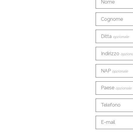
Nome
Cognome
Ditta
opzionale
Indirizzo
opziona
NAP
opzionale
Paese
opzionale
Telefono
E-mail