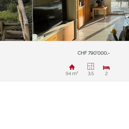
CHF 790'000.-
94 m²
3.5
2