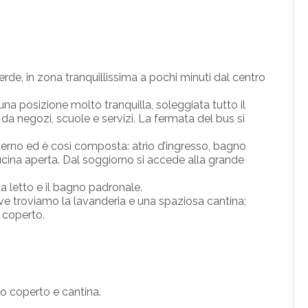
rde, in zona tranquillissima a pochi minuti dal centro
una posizione molto tranquilla, soleggiata tutto il
 da negozi, scuole e servizi. La fermata del bus si
terno ed è così composta: atrio d’ingresso, bagno
cina aperta. Dal soggiorno si accede alla grande
 letto e il bagno padronale.
ve troviamo la lavanderia e una spaziosa cantina;
 coperto.
 coperto e cantina.