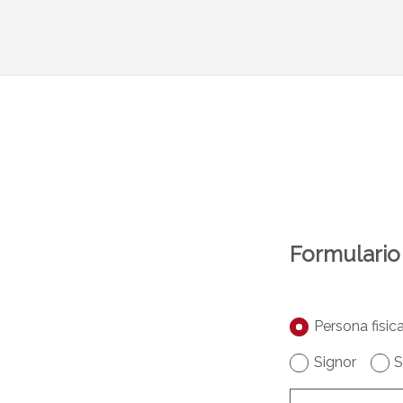
Formulario 
Persona fisic
Signor
S