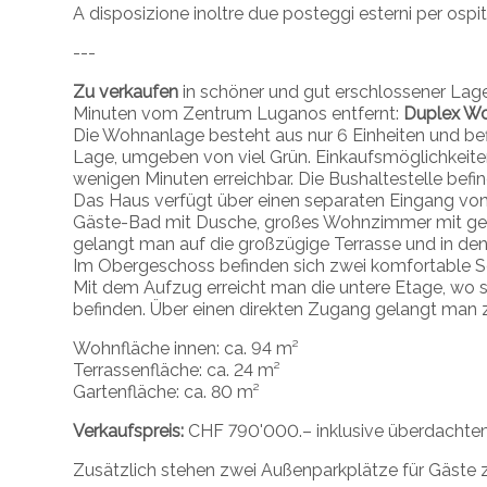
A disposizione inoltre due posteggi esterni per ospiti
---
Zu verkaufen
in schöner und gut erschlossener Lage
Minuten vom Zentrum Luganos entfernt:
Duplex Wo
Die Wohnanlage besteht aus nur 6 Einheiten und befi
Lage, umgeben von viel Grün. Einkaufsmöglichkeiten
wenigen Minuten erreichbar. Die Bushaltestelle befi
Das Haus verfügt über einen separaten Eingang von a
Gäste-Bad mit Dusche, großes Wohnzimmer mit ge
gelangt man auf die großzügige Terrasse und in den
Im Obergeschoss befinden sich zwei komfortable 
Mit dem Aufzug erreicht man die untere Etage, wo 
befinden. Über einen direkten Zugang gelangt man
Wohnfläche innen: ca. 94 m²
Terrassenfläche: ca. 24 m²
Gartenfläche: ca. 80 m²
Verkaufspreis:
CHF 790'000.– inklusive überdachtem 
Zusätzlich stehen zwei Außenparkplätze für Gäste 