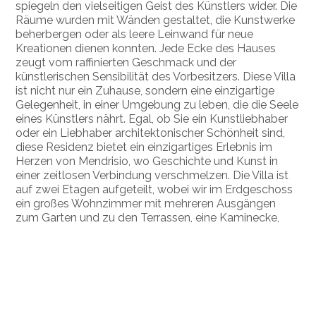
spiegeln den vielseitigen Geist des Künstlers wider. Die
Räume wurden mit Wänden gestaltet, die Kunstwerke
beherbergen oder als leere Leinwand für neue
Kreationen dienen konnten. Jede Ecke des Hauses
zeugt vom raffinierten Geschmack und der
künstlerischen Sensibilität des Vorbesitzers. Diese Villa
ist nicht nur ein Zuhause, sondern eine einzigartige
Gelegenheit, in einer Umgebung zu leben, die die Seele
eines Künstlers nährt. Egal, ob Sie ein Kunstliebhaber
oder ein Liebhaber architektonischer Schönheit sind,
diese Residenz bietet ein einzigartiges Erlebnis im
Herzen von Mendrisio, wo Geschichte und Kunst in
einer zeitlosen Verbindung verschmelzen. Die Villa ist
auf zwei Etagen aufgeteilt, wobei wir im Erdgeschoss
ein großes Wohnzimmer mit mehreren Ausgängen
zum Garten und zu den Terrassen, eine Kaminecke,
eine separate Küche, einen Schlafbereich mit drei
Schlafzimmern und zwei Badezimmern finden. Alle
Zimmer verfügen über einen praktischen Balkon. Im
Untergeschoss stehen zwei Studios/Wohnzimmer zur
Verfügung, eines davon sehr groß, ein Badezimmer,
Garagenplatz, Kellerraum, Waschküche und Heizung.