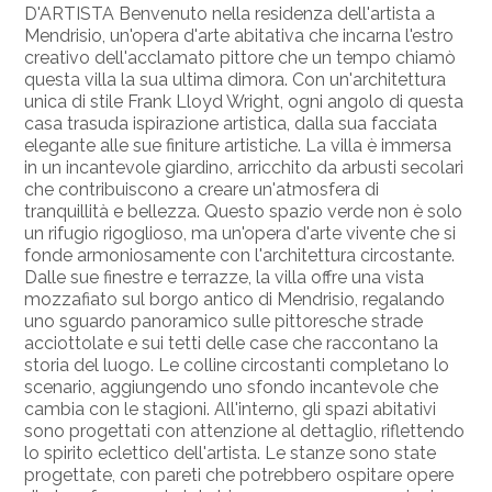
D'ARTISTA Benvenuto nella residenza dell'artista a
Mendrisio, un'opera d'arte abitativa che incarna l'estro
creativo dell'acclamato pittore che un tempo chiamò
questa villa la sua ultima dimora. Con un'architettura
unica di stile Frank Lloyd Wright, ogni angolo di questa
casa trasuda ispirazione artistica, dalla sua facciata
elegante alle sue finiture artistiche. La villa è immersa
in un incantevole giardino, arricchito da arbusti secolari
che contribuiscono a creare un'atmosfera di
tranquillità e bellezza. Questo spazio verde non è solo
un rifugio rigoglioso, ma un'opera d'arte vivente che si
fonde armoniosamente con l'architettura circostante.
Dalle sue finestre e terrazze, la villa offre una vista
mozzafiato sul borgo antico di Mendrisio, regalando
uno sguardo panoramico sulle pittoresche strade
acciottolate e sui tetti delle case che raccontano la
storia del luogo. Le colline circostanti completano lo
scenario, aggiungendo uno sfondo incantevole che
cambia con le stagioni. All'interno, gli spazi abitativi
sono progettati con attenzione al dettaglio, riflettendo
lo spirito eclettico dell'artista. Le stanze sono state
progettate, con pareti che potrebbero ospitare opere