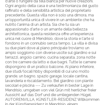
d'arte o fungere da tela bianca per nuove creazioni.
Ogni angolo della casa è una testimonianza del gusto
raffinato e della sensibilità artistica del proprietario
precedente. Questa villa non è solo una dimora, ma
un'opportunità unica di vivere in un ambiente che ha
nutrito l'anima di un artista. Sia che tu sia un
appassionato d'arte o un amante della bellezza
architettonica, questa residenza offre un'esperienza
unica nel cuore di Mendrisio, dove la storia e l'arte si
fondono in un connubio senza tempo. La villa è divisa
su due piani dove al piano principale troviamo un
ampio soggiorno con diverse uscite sul giardino e sui
terrazzi, angolo camino, cucina separata, zona notte
con tre camere da letto e due bagni. Tutte le camere
dispongono di un pratico balcone. Al piano inferiore,
due studi/locali hbby disponibili di cui uno molto
grande, un bagno, spazio garage, locale cantina,
lavanderia e riscaldamento. Bel giardino con piante
secolari e piscina --- Zu verkaufen in bester Lage in
Mendrisio, umgeben von viel Grün mit herrlicher freier
Aussicht auf das Dorf und die umliegenden Hügel.
AUTORENVILLA, KÜNSTLER-RESIDENZ Willkommen
in der Künstlerresidenz in Mendrisio, einem