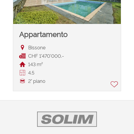
Appartamento
Bissone
CHF 1'470'000.-
143 m²
4.5
2° piano