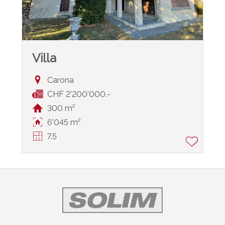
Villa
Carona
CHF 2'200'000.-
300 m²
6'045 m²
7.5