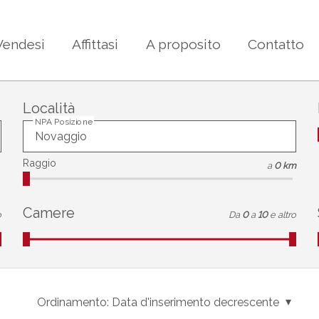
Vendesi
Affittasi
A proposito
Contatto
Località
NPA Posizione
Raggio
a
0 km
Camere
o
Da
0
a
10
e altro
Ordinamento:
Data d'inserimento decrescente