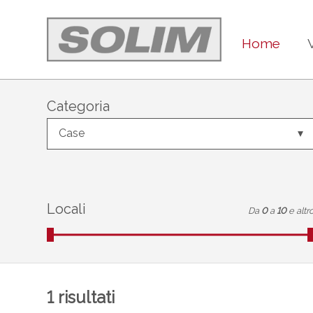
Home
Categoria
Case
Locali
Da
0
a
10
e altr
1
risultati