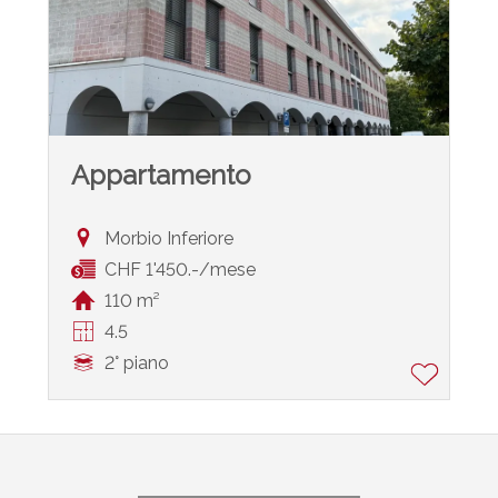
Appartamento
Morbio Inferiore
CHF 1'450.-/mese
110 m²
4.5
2° piano