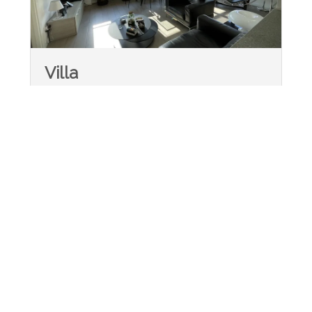
Villa
Valsolda
CHF 692'000.-
120 m²
380 m²
4