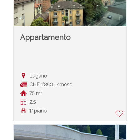
Appartamento
Lugano
CHF 1'850.-/mese
75 m²
2.5
1° piano