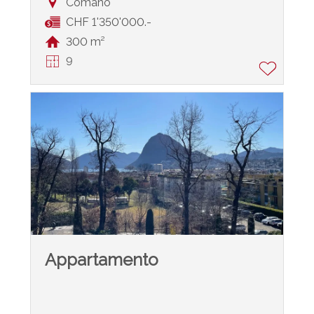
Comano
CHF 1'350'000.-
300 m²
9
Appartamento