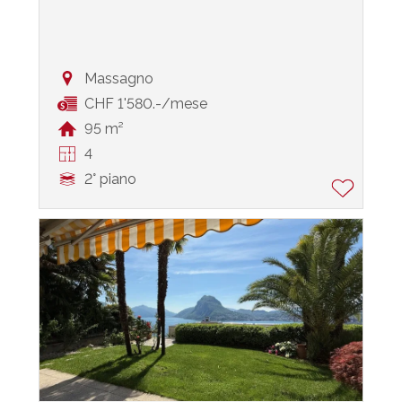
Massagno
CHF 1'580.-/mese
95 m²
4
2° piano