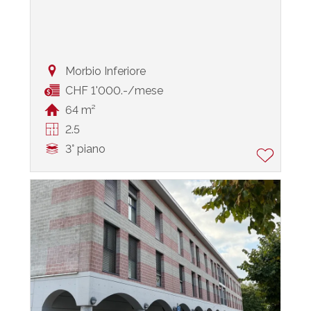
Morbio Inferiore
CHF 1'000.-/mese
64 m²
2.5
3° piano