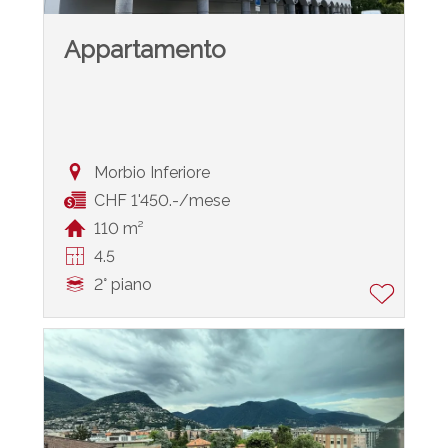
Appartamento
Morbio Inferiore
CHF 1'450.-/mese
110 m²
4.5
2° piano