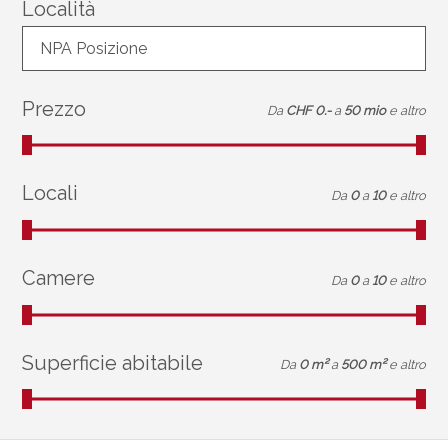
Località
NPA Posizione
Prezzo
Da
CHF 0.-
a
50 mio
e altro
Locali
Da
0
a
10
e altro
Camere
Da
0
a
10
e altro
Superficie abitabile
Da
0 m²
a
500 m²
e altro